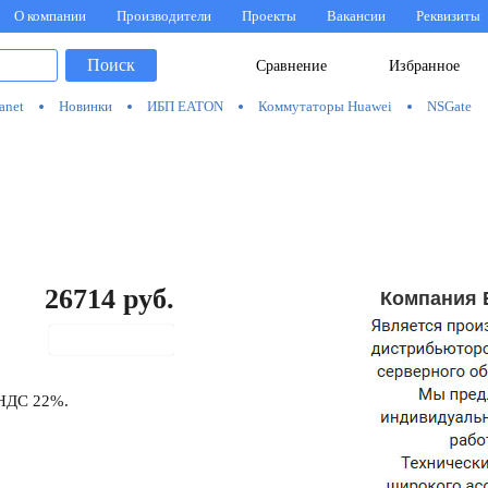
О компании
Производители
Проекты
Вакансии
Реквизиты
Поиск
Сравнение
Избранное
anet
Новинки
ИБП EATON
Коммутаторы Huawei
NSGate
26714
руб.
Компания 
В корзину
 НДС 22%.