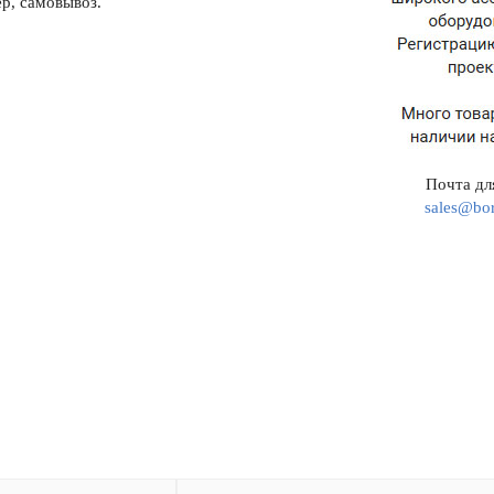
р, самовывоз.
Почта для
sales@bor