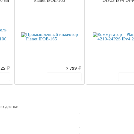
0 мл
Planet IPOE-165
24P2S IPv4 24-P
825
₽
7 799
₽
ину
В корзину
В 
о для нас.