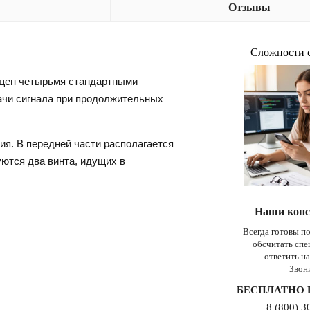
Отзывы
Сложности 
ащен четырьмя стандартными
ачи сигнала при продолжительных
ия. В передней части располагается
ются два винта, идущих в
Наши конс
Всегда готовы п
обсчитать сп
ответить н
Звон
БЕСПЛАТНО 
8 (800) 3