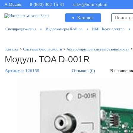
▼ Москва
8 (800) 302-15-41
sales@born-spb.ru
»
Каталог
Спецпредложения
Видеокамеры Redline
ИБП Парус электро
Каталог
>
Системы безопасности
>
Аксессуары для систем безопасности
>
Модуль TOA D-001R
Артикул:
126155
Отзывов (0)
В сравнени