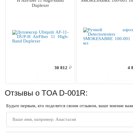
H AirFiber 11 High-Band
SMOKESABRE 100-001 10
Duplexer
30 812
₽
4 
В корзину
В корз
Отзывы о TOA D-001R:
Будьте первым, кто поделится своим отзывом, ваше мнение важн