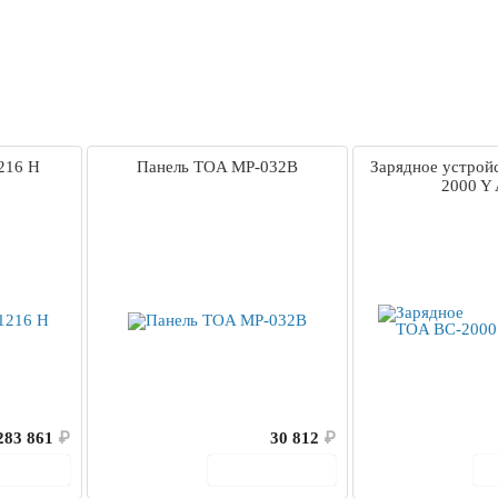
216 H
Панель TOA MP-032B
Зарядное устрой
2000 Y
283 861
₽
30 812
₽
корзину
В корзину