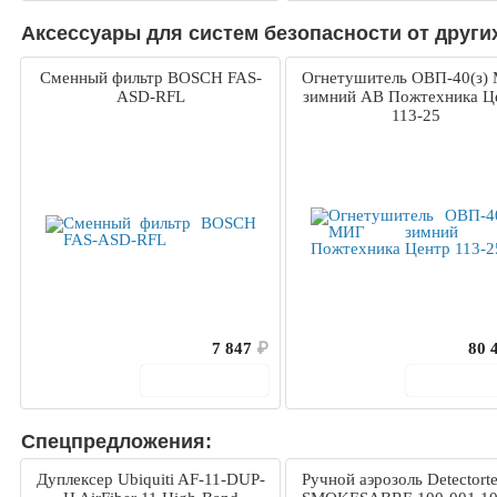
Аксессуары для систем безопасности от други
Сменный фильтр BOSCH FAS-
Огнетушитель ОВП-40(з)
ASD-RFL
зимний AB Пожтехника Ц
113-25
7 847
₽
80 
В корзину
В корз
Спецпредложения:
Дуплексер Ubiquiti AF-11-DUP-
Ручной аэрозоль Detectorte