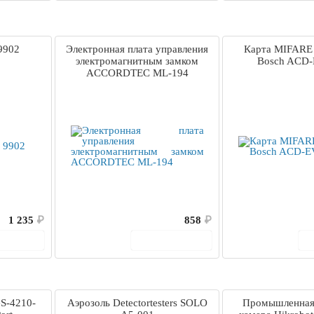
9902
Электронная плата управления
Карта MIFARE
электромагнитным замком
Bosch ACD-
ACCORDTEC ML-194
1 235
₽
858
₽
корзину
В корзину
GS-4210-
Аэрозоль Detectortesters SOLO
Промышленная