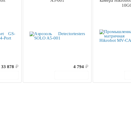
ort
A5-001
камера Hikrobo
10G
33 878
₽
4 794
₽
корзину
В корзину