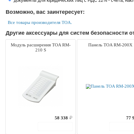
документы для юридических лиц с НДС 22% - счета, нак
Возможно, вас заинтересует:
Все товары производителя TOA.
Другие аксессуары для систем безопасности о
Модуль расширения TOA RM-
Панель TOA RM-200X 
210 S
58 338
₽
77 
В корзину
В корз