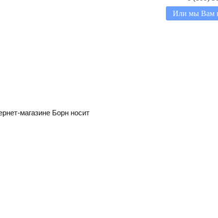
Или мы Вам 
ернет-магазине Борн носит