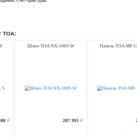
ладные, счет-фактуры.
т TOA:
S
Шлюз TOA NX-100S W
Панель TOA MP-1
980
₽
287 393
₽
ину
В корзину
В 