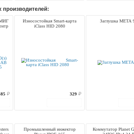
х производителей:
 МИГ
Износостойкая Smart-карта
Заглушка МЕТА 
ентр
iClass HID 2080
485
₽
329
₽
ину
В корзину
В 
sters
Промышленный инжектор
Коммутатор Planet 