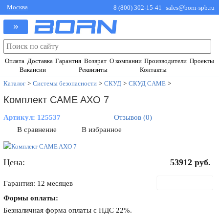
Москва
8 (800) 302-15-41
sales@born-spb.ru
»
Оплата
Доставка
Гарантия
Возврат
О компании
Производители
Проекты
Вакансии
Реквизиты
Контакты
Каталог
>
Системы безопасности
>
СКУД
>
СКУД CAME
>
Комплект CAME AXO 7
Артикул:
125537
Отзывов (0)
В сравнение
В избранное
Цена:
53912
руб.
В корзину
Гарантия: 12 месяцев
Формы оплаты:
Безналичная форма оплаты с НДС 22%.