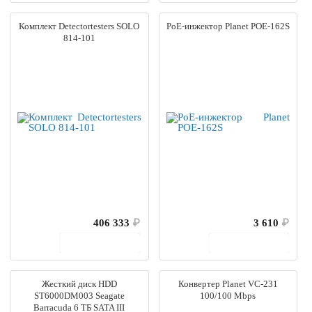
Комплект Detectortesters SOLO
PoE-инжектор Planet POE-162S
814-101
406 333
₽
3 610
₽
В корзину
В корзину
Жесткий диск HDD
Конвертер Planet VC-231
ST6000DM003 Seagate
100/100 Mbps
Barracuda 6 ТБ SATA III