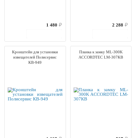
1 480
₽
2 288
₽
В корзину
В корзину
Кронштейн для установки
Планка к замку ML-300K
извещателей Полисервис
ACCORDTEC LM-307КB
КВ-949