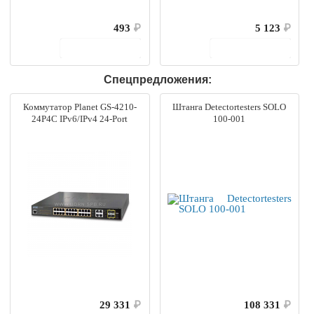
493
₽
5 123
₽
В корзину
В корзину
Спецпредложения:
Коммутатор Planet GS-4210-
Штанга Detectortesters SOLO
24P4C IPv6/IPv4 24-Port
100-001
29 331
₽
108 331
₽