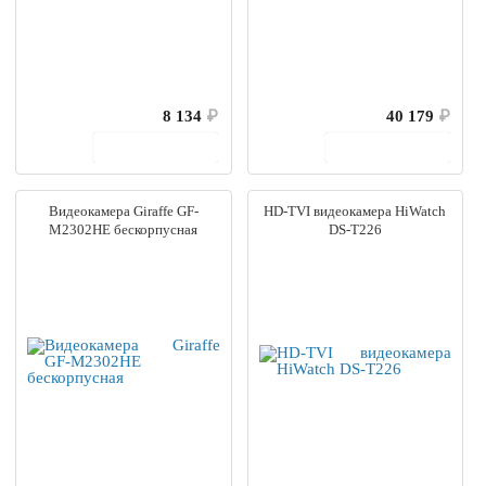
8 134
₽
40 179
₽
В корзину
В корзину
Видеокамера Giraffe GF-
HD-TVI видеокамера HiWatch
M2302HE бескорпусная
DS-T226