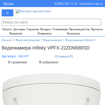
Москва
8 (800) 302-15-41
sales@born-spb.ru
»
Оплата
Доставка
Гарантия
Возврат
О компании
Производители
Проекты
Вакансии
Реквизиты
Контакты
Каталог
>
Видеонаблюдение
>
Видеокамеры
>
Видеокамеры Infinity
>
Видеокамера Infinity VPFX-22ZDN580SD
Артикул:
106197
Отзывов (0)
В сравнение
В избранное