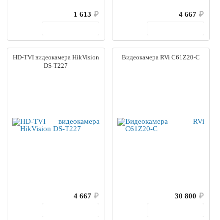
1 613
₽
4 667
₽
В корзину
В корзину
HD-TVI видеокамера HikVision
Видеокамера RVi C61Z20-C
DS-T227
4 667
₽
30 800
₽
В корзину
В корзину