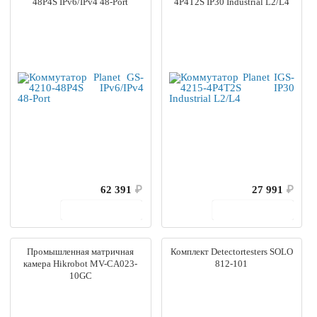
48P4S IPv6/IPv4 48-Port
4P4T2S IP30 Industrial L2/L4
62 391
₽
27 991
₽
В корзину
В корзину
Промышленная матричная
Комплект Detectortesters SOLO
камера Hikrobot MV-CA023-
812-101
10GC