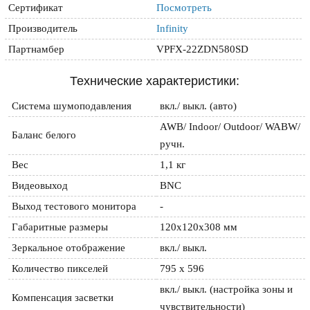
Сертификат
Посмотреть
Производитель
Infinity
Партнамбер
VPFX-22ZDN580SD
Технические характеристики:
Cистема шумоподавления
вкл./ выкл. (авто)
AWB/ Indoor/ Outdoor/ WABW/ 
Баланс белого
ручн.
Вес
1,1 кг
Видеовыход
BNC
Выход тестового монитора
-
Габаритные размеры
120x120x308 мм
Зеркальное отображение
вкл./ выкл.
Количество пикселей
795 х 596
вкл./ выкл. (настройка зоны и 
Компенсация засветки
чувствительности)