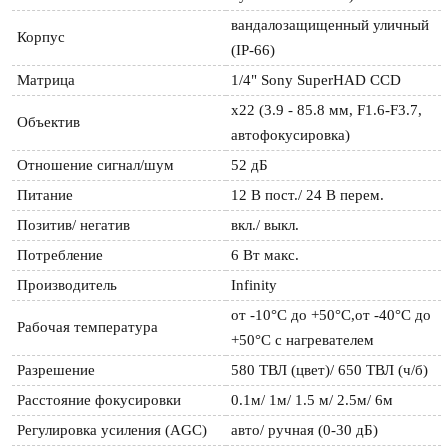
вандалозащищенный уличный 
Корпус
(IP-66)
Матрица
1/4" Sony SuperHAD CCD
х22 (3.9 - 85.8 мм, F1.6-F3.7, 
Объектив
автофокусировка)
Отношение сигнал/шум
52 дБ
Питание
12 В пост./ 24 В перем.
Позитив/ негатив
вкл./ выкл.
Потребление
6 Вт макс.
Производитель
Infinity
от -10°С до +50°С,от -40°С до 
Рабочая температура
+50°С с нагревателем
Разрешение
580 ТВЛ (цвет)/ 650 ТВЛ (ч/б)
Расстояние фокусировки
0.1м/ 1м/ 1.5 м/ 2.5м/ 6м
Регулировка усиления (AGC)
авто/ ручная (0-30 дБ)