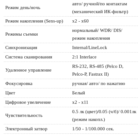
авто/ ручной/по контактам 
Режим день/ночь
(механический ИК-фильтр)
Режим накопления (Sens-up)
x2 - х60
нормальный/ WDR/ DIS/ 
Режимы съемки
режим накопления
Синхронизация
Internal/LineLock
Система сканирования
2:1 Interlace
RS-232, RS-485 (Pelco D, 
Удаленное управление
Pelco-P, Fastrax II)
Фокусировка
ручная/ авто/ по нажатию
Цвет
Белый
Цифровое увеличение
х2 - х11
0.5 лк (цвет)/0.05 (ч/б)/ 0.001лк 
Чувствительность
(режим накопл.)
Электронный затвор
1/50 - 1/100.000 сек.