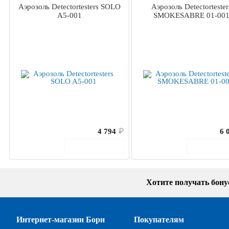
Аэрозоль Detectortesters SOLO
Аэрозоль Detectortester
A5-001
SMOKESABRE 01-00
4 794
₽
6 
В корзину
В корз
Хотите получать бон
Интернет-магазин Борн
Покупателям