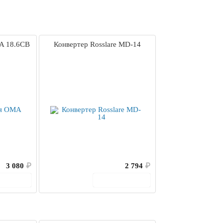
A 18.6CB
Конвертер Rosslare MD-14
3 080
₽
2 794
₽
корзину
В корзину