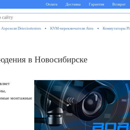
Оплата
Доставка
Гарантия
Возврат
Аэрозоли Detectortesters
KVM-переключатели Aten
Коммутаторы Pl
юдения в Новосибирске
вляет
ны,
одимые монтажные