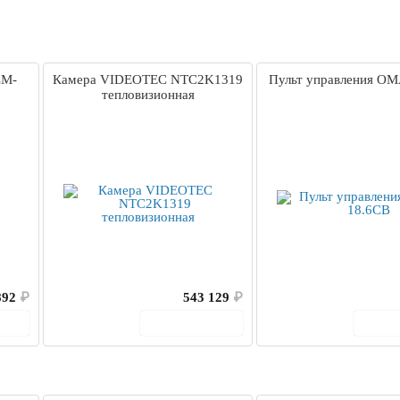
LM-
Камера VIDEOTEC NTC2K1319
Пульт управления OM
тепловизионная
892
₽
543 129
₽
ину
В корзину
В 