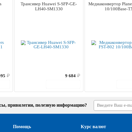
s
Трансивер Huawei S-SFP-GE-
Медиаконвертор Plane
1
LH40-SM1330
10/100Base-T
095
₽
9 684
₽
ину
В корзину
В 
усы, привилегии, полезную информацию?
Помощь
Курс валют