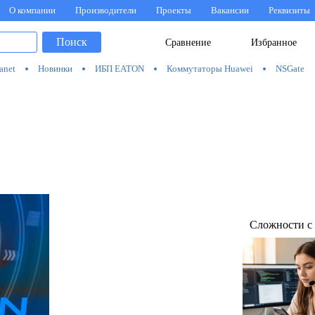
О компании
Производители
Проекты
Вакансии
Реквизиты
Поиск
Сравнение
Избранное
anet
Новинки
ИБП EATON
Коммутаторы Huawei
NSGate
Сложности с