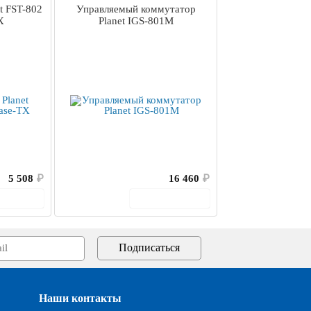
t FST-802
Управляемый коммутатор
X
Planet IGS-801M
5 508
₽
16 460
₽
корзину
В корзину
Наши контакты