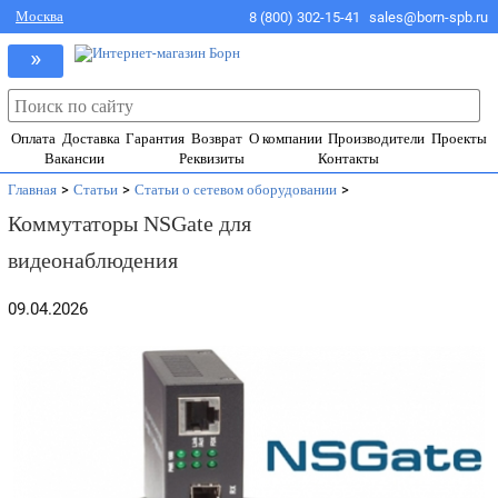
Москва
8 (800) 302-15-41
sales@born-spb.ru
»
Оплата
Доставка
Гарантия
Возврат
О компании
Производители
Проекты
Вакансии
Реквизиты
Контакты
Главная
>
Статьи
>
Статьи о сетевом оборудовании
>
Коммутаторы NSGate для
видеонаблюдения
09.04.2026