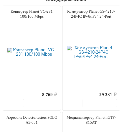
Конвертер Planet VC-231
Коммутатор Planet GS-4210-
100/100 Mbps
24P4C IPv6/IPv4 24-Port
8 769
₽
29 331
₽
В корзину
В корзину
Аэрозоль Detectortesters SOLO
Медиаконвертер Planet IGTP-
A5-001
815AT