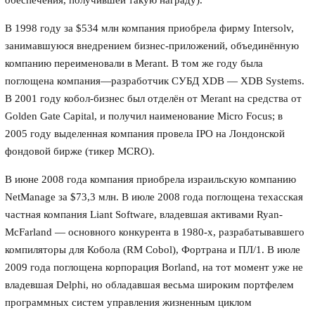
обеспечения, получившей такую награду).
В 1998 году за $534 млн компания приобрела фирму Intersolv,
занимавшуюся внедрением бизнес-приложений, объединённую
компанию переименовали в Merant. В том же году была
поглощена компания—разработчик СУБД XDB — XDB Systems.
В 2001 году кобол-бизнес был отделён от Merant на средства от
Golden Gate Capital, и получил наименование Micro Focus; в
2005 году выделенная компания провела IPO на Лондонской
фондовой бирже (тикер MCRO).
В июне 2008 года компания приобрела израильскую компанию
NetManage за $73,3 млн. В июле 2008 года поглощена техасская
частная компания Liant Software, владевшая активами Ryan-
McFarland — основного конкурента в 1980-х, разрабатывавшего
компиляторы для Кобола (RM Cobol), Фортрана и ПЛ/1. В июле
2009 года поглощена корпорация Borland, на тот момент уже не
владевшая Delphi, но обладавшая весьма широким портфелем
программных систем управления жизненным циклом