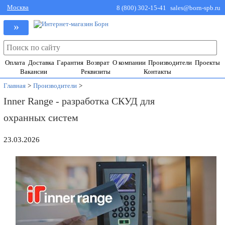
Москва
8 (800) 302-15-41
sales@born-spb.ru
»
Оплата
Доставка
Гарантия
Возврат
О компании
Производители
Проекты
Вакансии
Реквизиты
Контакты
Главная
>
Производители
>
Inner Range - разработка СКУД для
охранных систем
23.03.2026