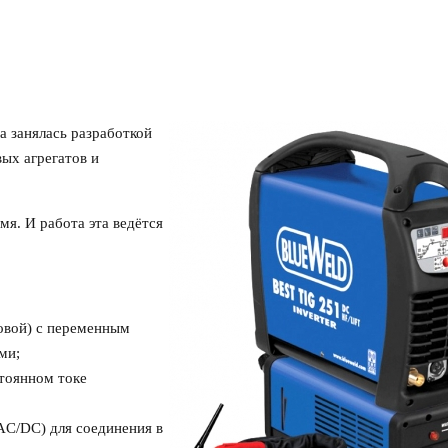
а занялась разработкой
вых агрегатов и
мя. И работа эта ведётся
овой) с переменным
ми;
тоянном токе
AC/DC) для соединения в