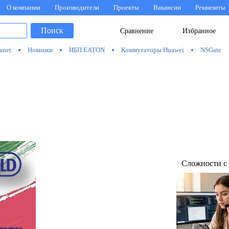
О компании
Производители
Проекты
Вакансии
Реквизиты
Поиск
Сравнение
Избранное
anet
Новинки
ИБП EATON
Коммутаторы Huawei
NSGate
Сложности с