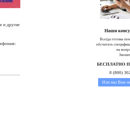
е и другие
Наши конс
Всегда готовы пом
лефонам:
обсчитать специфик
на вопр
Звонит
БЕСПЛАТНО П
8 (800) 30
Или мы Вам п