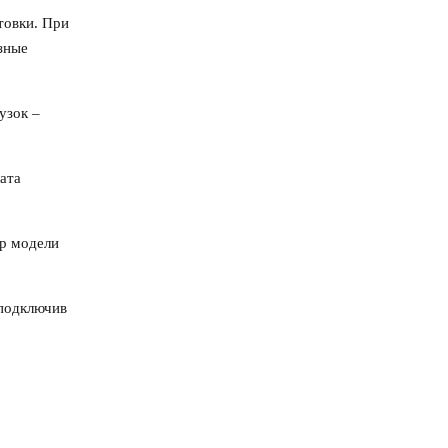
товки. При
зные
узок –
ата
ер модели
 подключив