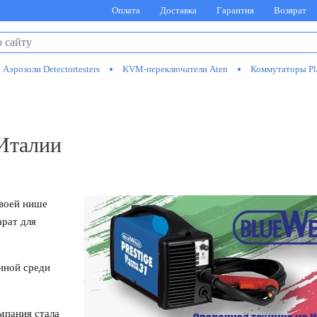
Оплата
Доставка
Гарантия
Возврат
Аэрозоли Detectortesters
KVM-переключатели Aten
Коммутаторы Pl
 Италии
своей нише
арат для
анной среди
мпания стала