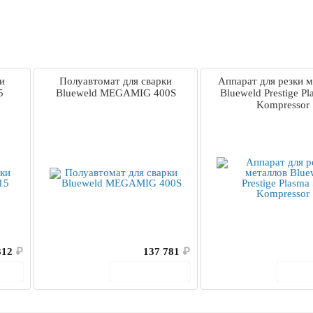
и
Полуавтомат для сварки
Аппарат для резки м
5
Blueweld MEGAMIG 400S
Blueweld Prestige Pl
Kompressor
312
₽
137 781
₽
ину
В корзину
В 