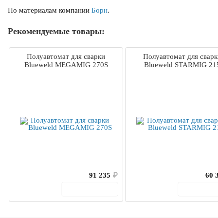
По материалам компании
Борн
.
Рекомендуемые товары:
Полуавтомат для сварки
Полуавтомат для сварк
Blueweld MEGAMIG 270S
Blueweld STARMIG 21
91 235
₽
60 
В корзину
В корз