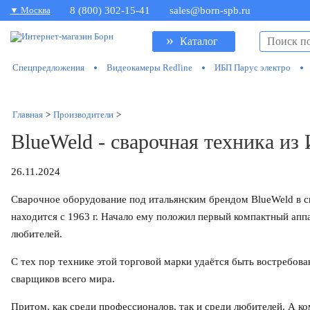
▼ Москва
8 (800) 302-15-41
sales@born-spb.ru
»
Каталог
Спецпредложения
Видеокамеры Redline
ИБП Парус электро
Главная
>
Производители
>
BlueWeld - сварочная техника из
26.11.2024
Сварочное оборудование под итальянским брендом BlueWeld в 
находится с 1963 г. Начало ему положил первый компактный апп
любителей.
С тех пор технике этой торговой марки удаётся быть востребов
сварщиков всего мира.
Притом, как среди профессионалов, так и среди любителей. А ко