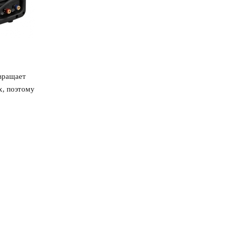
евращает
х, поэтому