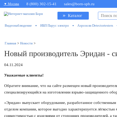
▼ Москва
8 (800) 302-15-41
sales@born-spb.ru
»
Каталог
Видеонаблюдение
ИБП Парус электро
Аэрозоли Detectortesters
Главная
>
Новости
>
Новый производитель Эридан - с
04.11.2024
Уважаемые клиенты!
Обратите внимание, что на сайте размещен новый производител
специализирующийся на изготовлении взрыво-защищенного обор
«Эридан» выпускает оборудование, разработанное собственным
отделом компании, которое выгодно характеризуется лёгкостью
совместимостью с изделиями от сторонних производителей, а 