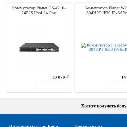
Коммутатор Planet GS-4210-
Коммутатор Planet W
24P2S IPv4 24-Port
804HPT IP30 IPv6/IP
33 878
₽
14
В корзину
В кор
Хотите получать бон
Интернет-магазин Борн
Покупателям