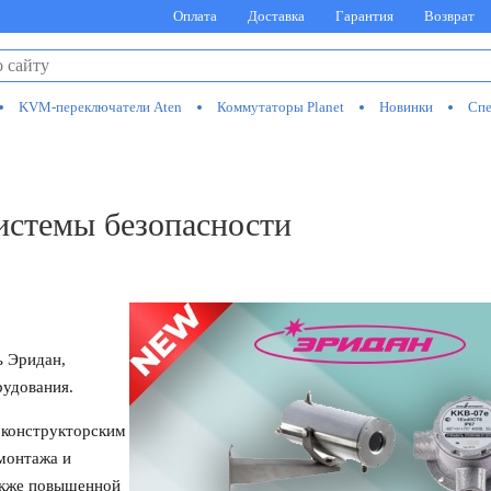
Оплата
Доставка
Гарантия
Возврат
KVM-переключатели Aten
Коммутаторы Planet
Новинки
Спе
истемы безопасности
ь Эридан,
удования.
 конструкторским
 монтажа и
также повышенной