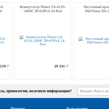
GS-
Коммутатор Planet GS-4210-
Настенный кро
v4
24P4C IPv6/IPv4 24-Port
HikVision DS-
 159
₽
29 331
₽
зину
В корзину
усы, привилегии, полезную информацию?
Помощь
Курс валют