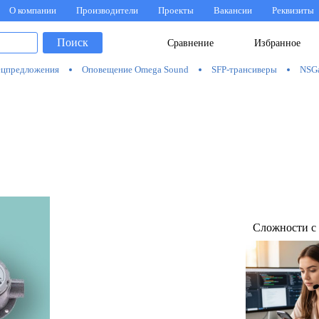
О компании
Производители
Проекты
Вакансии
Реквизиты
Поиск
Сравнение
Избранное
цпредложения
Оповещение Omega Sound
SFP-трансиверы
NSG
Сложности с