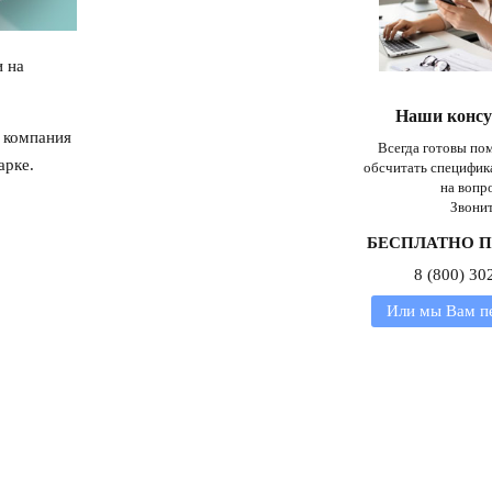
и на
Наши конс
 компания
Всегда готовы пом
арке.
обсчитать специфик
на вопр
Звонит
БЕСПЛАТНО П
8 (800) 30
Или мы Вам п