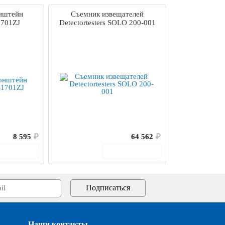
нштейн
Съемник извещателей
1701ZJ
Detectortesters SOLO 200-001
8 595
₽
64 562
₽
В корзину
В корзину
Наши контакты