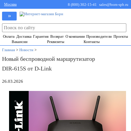
Москва
8 (800) 302-15-41
sales@born-spb.ru
»
Оплата
Доставка
Гарантия
Возврат
О компании
Производители
Проекты
Вакансии
Реквизиты
Контакты
Главная
>
Новости
>
Новый беспроводной маршрутизатор
DIR-615S от D-Link
26.03.2026