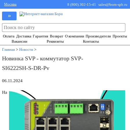
Москва
8 (800) 302-15-41
sales@born-spb.ru
»
Оплата
Доставка
Гарантия
Возврат
О компании
Производители
Проекты
Вакансии
Реквизиты
Контакты
Главная
>
Новости
>
Новинка SVP - коммутатор SVP-
SI6222SH-S-DR-Pv
06.11.2024
На