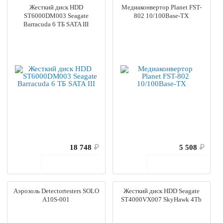
Жесткий диск HDD
Медиаконвертор Planet FST-
ST6000DM003 Seagate
802 10/100Base-TX
Barracuda 6 ТБ SATA III
18 748
₽
5 508
₽
В корзину
В корзину
Аэрозоль Detectortesters SOLO
Жесткий диск HDD Seagate
A10S-001
ST4000VX007 SkyHawk 4Tb