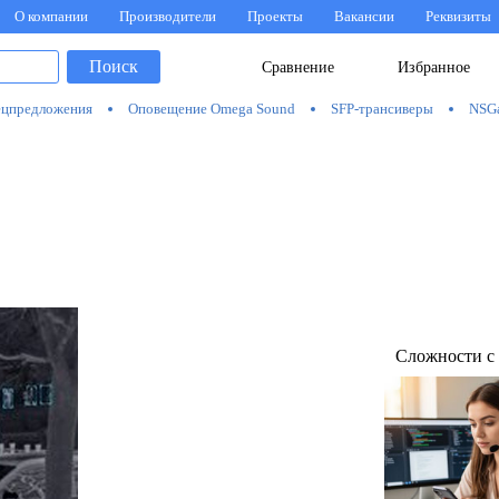
О компании
Производители
Проекты
Вакансии
Реквизиты
Поиск
Сравнение
Избранное
цпредложения
Оповещение Omega Sound
SFP-трансиверы
NSG
Сложности с