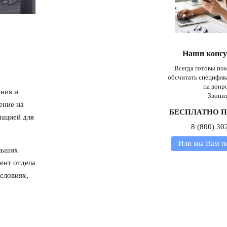
Наши конс
Всегда готовы пом
обсчитать специфик
на вопр
ния и
Звонит
ение на
БЕСПЛАТНО П
мацией для
8 (800) 30
Или мы Вам п
льших
ент отдела
словиях,