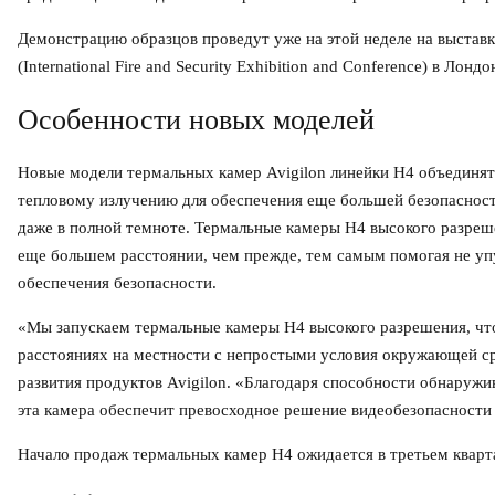
Демонстрацию образцов проведут уже на этой неделе на выстав
(International Fire and Security Exhibition and Conference) в Лонд
Особенности новых моделей
Новые модели термальных камер Avigilon линейки H4 объединят 
тепловому излучению для обеспечения еще большей безопасност
даже в полной темноте. Термальные камеры H4 высокого разреше
еще большем расстоянии, чем прежде, тем самым помогая не уп
обеспечения безопасности.
«Мы запускаем термальные камеры H4 высокого разрешения, чт
расстояниях на местности с непростыми условия окружающей ср
развития продуктов Avigilon. «Благодаря способности обнаружи
эта камера обеспечит превосходное решение видеобезопасности
Начало продаж термальных камер H4 ожидается в третьем кварта