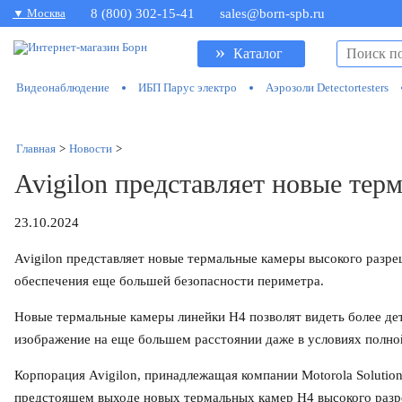
▼ Москва
8 (800) 302-15-41
sales@born-spb.ru
»
Каталог
Видеонаблюдение
ИБП Парус электро
Аэрозоли Detectortesters
Главная
>
Новости
>
Avigilon представляет новые те
23.10.2024
Avigilon представляет новые термальные камеры высокого разре
обеспечения еще большей безопасности периметра.
Новые термальные камеры линейки H4 позволят видеть более де
изображение на еще большем расстоянии даже в условиях полно
Корпорация Avigilon, принадлежащая компании Motorola Solution
предстоящем выходе новых термальных камер H4 высокого раз