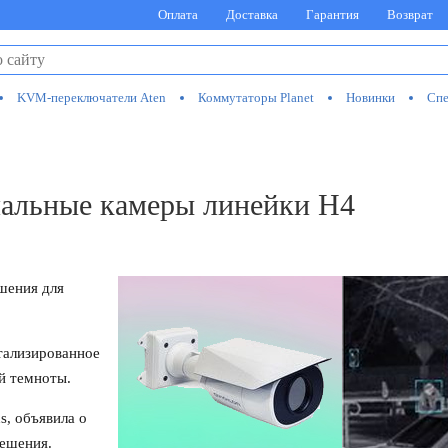
Оплата
Доставка
Гарантия
Возврат
KVM-переключатели Aten
Коммутаторы Planet
Новинки
Спе
рмальные камеры линейки H4
шения для
тализированное
й темноты.
s, объявила о
решения.