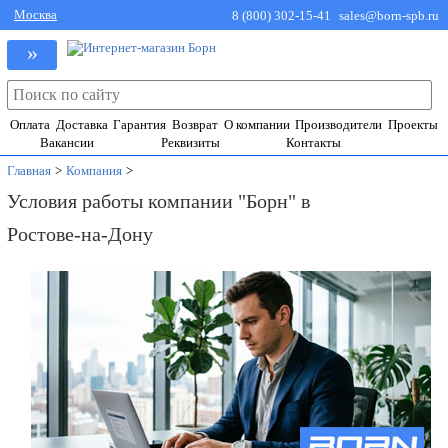
Москва
8 (800) 302-15-41
sales@born-spb.ru
»
Оплата
Доставка
Гарантия
Возврат
О компании
Производители
Проекты
Вакансии
Реквизиты
Контакты
Главная
>
Компания
>
Условия работы компании "Борн" в
Ростове-на-Дону