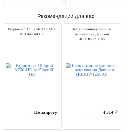
от
до
0
руб.
784290
руб.
Рекомендации для вас
Тип
Радиомост Ubiquiti AF60-HD
Блок питания уличного
TIG
(0)
AirFiber 60 HD
исполнения Давикон
CUT
(18)
ИВЭПР-1250АУ
MMA
(51)
MIG/MAG
(27)
SPOT
(5)
Напряжение
220
(131)
380
(106)
Сварка алюминия
Да
(56)
Пониженное
По запросу.
4 514
₽
Да
(48)
В корзину
В корзину
Тип тока