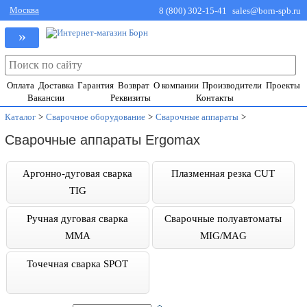
Москва
8 (800) 302-15-41
sales@born-spb.ru
»
Оплата
Доставка
Гарантия
Возврат
О компании
Производители
Проекты
Вакансии
Реквизиты
Контакты
Каталог
>
Сварочное оборудование
>
Сварочные аппараты
>
Сварочные аппараты Ergomax
Аргонно-дуговая сварка
Плазменная резка CUT
TIG
Ручная дуговая сварка
Сварочные полуавтоматы
MMA
MIG/MAG
Точечная сварка SPOT