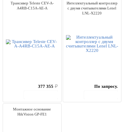
Переменный AC/DC
(21)
Трансивер Teleste CEV-A-
Интеллектуальный контроллер
A4RB-C15A-AE-A
с двумя считывателями Lenel
Постоянный DC
(204)
LNL-X2220
Сертификат НАКС
Да
(46)
В кейсе
Да
(7)
На колесах
Да
(41)
Число фаз
1 фаза
(123)
3 фазы
(89)
377 355
₽
По запросу.
В корзину
В корзину
Выбрано моделей:
423
Сбросить
Монтажное основание
HikVision GP-FE1