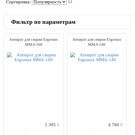
Сортировка:
Фильтр по параметрам
Производители
Аппарат для сварки Ergomax
Аппарат для сварки Ergomax
AOTAI
(10)
MMA-160
MMA-140
Aurora
(3)
Aurora PRO
(158)
Blueweld
(16)
Champion
(2)
Ergomax
(2)
Fubag
(40)
SNR
(5)
Triton
(6)
Ресанта
(65)
Сварог
(100)
Торус
(8)
Энергия
(8)
5 385
₽
4 780
₽
Цена
В корзину
В корзину