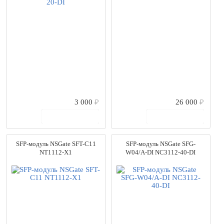
Dell
(3)
EcoRouter
(14)
Fortinet
(9)
Fplus
(74)
H3C
(3)
HP
(39)
Huawei
(125)
Juniper Networks
(6)
MikroTik
(1)
3 000
₽
26 000
₽
NETGEAR
(2)
В корзину
В корзину
Nitek
(1)
NSGate
(6)
NVT
(5)
SFP-модуль NSGate SFT-C11
SFP-модуль NSGate SFG-
PELCO
(1)
NT1112-X1
W04/A-DI NC3112-40-DI
Planet
(113)
QTECH
(8)
Roxton
(2)
SNR
(9)
Teleste
(18)
TP-Link
(3)