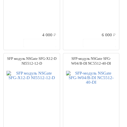
Ubiquiti
(27)
ViGiLiX
(3)
ZYXEL
(26)
Бастион
(2)
Борн
(1)
НПП Полигон
(29)
4 000
₽
6 000
₽
Цена
В корзину
В корзину
от
до
SFP модуль NSGate SFG-X12-D
SFP-модуль NSGate SFG-
0
руб.
1531255
руб.
NI5512-12-D
W04/B-DI NC5512-40-DI
Выбрано моделей:
766
Сбросить