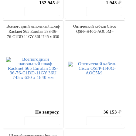
132 945
₽
1 943
₽
В корзину
В корзину
Всепогодный напольный шкаф
Оптический кабель Cisco
Racknet S65 Eurolan 58S-36-
QSFP-H40G-AOC5M=
76-C1DD-11GY 36U 745 x 630
x 1840 мм
По запросу.
36 153
₽
В корзину
В корзину
Шлюз безопасности Juniper