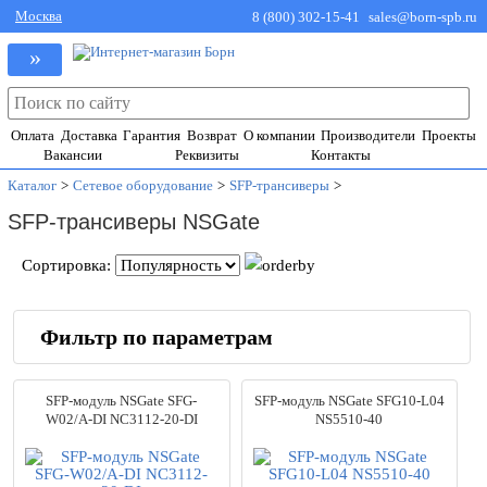
Москва
8 (800) 302-15-41
sales@born-spb.ru
»
Оплата
Доставка
Гарантия
Возврат
О компании
Производители
Проекты
Вакансии
Реквизиты
Контакты
Каталог
>
Сетевое оборудование
>
SFP-трансиверы
>
SFP-трансиверы NSGate
Сортировка:
Фильтр по параметрам
Производители
SFP-модуль NSGate SFG-
SFP-модуль NSGate SFG10-L04
Allied Telesis
(10)
W02/A-DI NC3112-20-DI
NS5510-40
Cisco
(103)
ComNet
(3)
D-Link
(120)