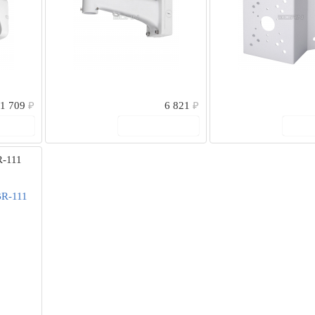
1 709
₽
6 821
₽
рзину
В корзину
В
-111