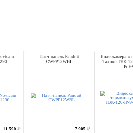
Novicam
Патч-панель Panduit
Видеокамера в 
1290
CWPP12WBL
Тахион ТВК-120
PoE
11 590
₽
7 905
₽