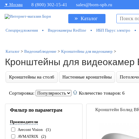
▼ Москва
8 (800) 302-15-41
sales@born-spb.ru
»
Каталог
Спецпредложения
Видеокамеры Redline
ИБП Парус электро
Каталог
>
Видеонаблюдение
>
Кронштейны для видеокамер
>
Кронштейны для видеокамер 
Кронштейны на столб
Настенные кронштейны
Потолоч
Сортировка:
Количество товаров: 6
Кронштейн Болид B
Фильтр по параметрам
Производители
Arecont Vision
(1)
AVMATRIX
(2)