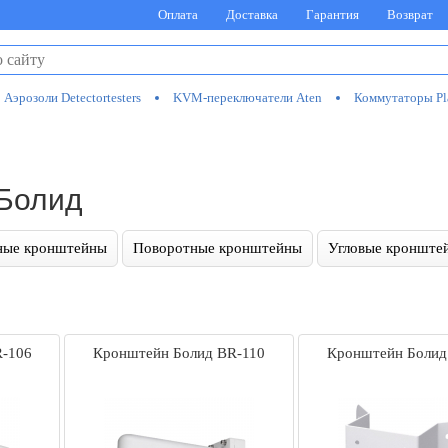
Оплата
Доставка
Гарантия
Возврат
Аэрозоли Detectortesters
KVM-переключатели Aten
Коммутаторы Pl
Болид
ные кронштейны
Поворотные кронштейны
Угловые кронште
R-106
Кронштейн Болид BR-110
Кронштейн Болид