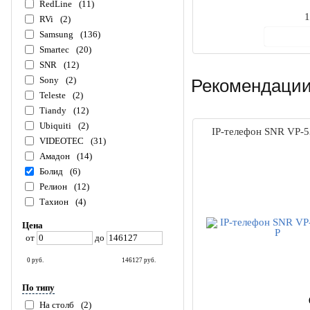
RedLine
(11)
1
RVi
(2)
Samsung
(136)
В ко
Smartec
(20)
SNR
(12)
Sony
(2)
Рекомендации
Teleste
(2)
Tiandy
(12)
Ubiquiti
(2)
IP-телефон SNR VP-
VIDEOTEC
(31)
Амадон
(14)
Болид
(6)
Релион
(12)
Тахион
(4)
Цена
от
до
0
руб.
146127
руб.
По типу
На столб
(2)