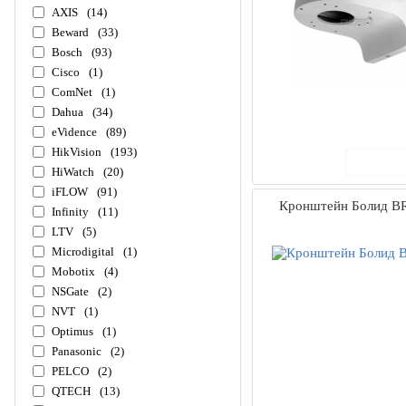
AXIS
(14)
Beward
(33)
Bosch
(93)
Cisco
(1)
ComNet
(1)
Dahua
(34)
eVidence
(89)
HikVision
(193)
В ко
HiWatch
(20)
iFLOW
(91)
Кронштейн Болид BR
Infinity
(11)
LTV
(5)
Microdigital
(1)
Mobotix
(4)
NSGate
(2)
NVT
(1)
Optimus
(1)
Panasonic
(2)
PELCO
(2)
QTECH
(13)