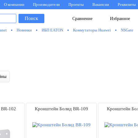
О компании
Производители
Проекты
Вакансии
Реквизиты
Поиск
Сравнение
Избранное
anet
Новинки
ИБП EATON
Коммутаторы Huawei
NSGate
йны
 BR-102
Кронштейн Болид BR-109
Кронштейн Бо