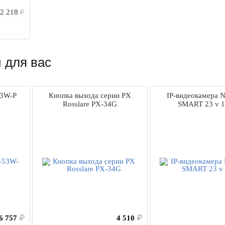
2 218
₽
рзину
 для вас
53W-P
Кнопка выхода серии PX
IP-видеокамера 
Rosslare PX-34G
SMART 23 v 
6 757
₽
4 510
₽