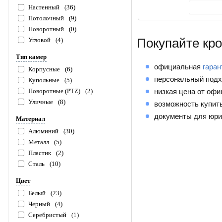
В ко
Настенный
(36)
Потолочный
(9)
Поворотный
(0)
Покупайте кр
Угловой
(4)
Тип камер
официальная
гаран
Корпусные
(6)
персональный подх
Купольные
(5)
Поворотные (PTZ)
(2)
низкая цена от офи
Уличные
(8)
возможность купит
документы для юри
Материал
Алюминий
(30)
Металл
(5)
Пластик
(2)
Сталь
(10)
Цвет
Белый
(23)
Черный
(4)
Серебристый
(1)