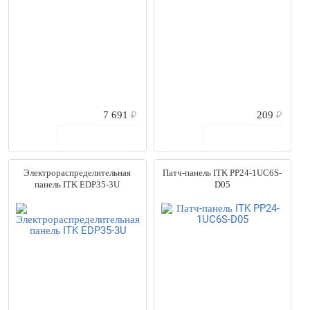
7 691
₽
209
₽
В корзину
В корзину
Электрораспределительная
Патч-панель ITK PP24-1UC6S-
панель ITK EDP35-3U
D05