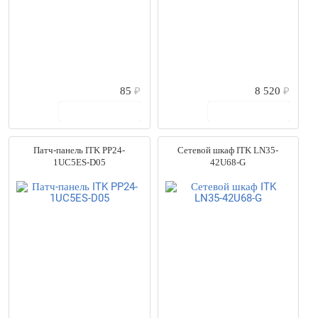
85
₽
8 520
₽
В корзину
В корзину
Патч-панель ITK PP24-
Сетевой шкаф ITK LN35-
1UC5ES-D05
42U68-G