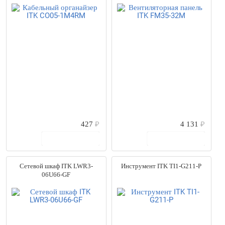
427
₽
4 131
₽
В корзину
В корзину
Сетевой шкаф ITK LWR3-
Инструмент ITK TI1-G211-P
06U66-GF