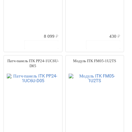
8 099
₽
430
₽
В корзину
В корзину
Патч-панель ITK PP24-1UC6U-
Модуль ITK FM05-1U2TS
D05