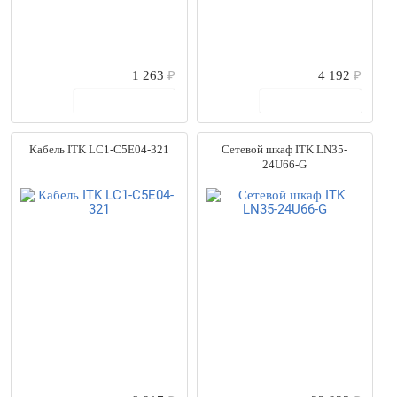
1 263
₽
4 192
₽
В корзину
В корзину
Кабель ITK LC1-C5E04-321
Сетевой шкаф ITK LN35-
24U66-G