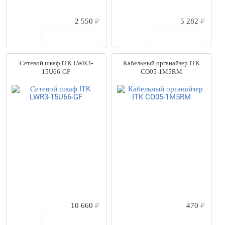
2 550
₽
5 282
₽
В корзину
В корзину
Сетевой шкаф ITK LWR3-
Кабельный органайзер ITK
15U66-GF
CO05-1M5RM
10 660
₽
470
₽
В корзину
В корзину