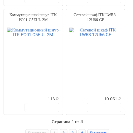
Коммутационный шнур ITK
Сетевой шкаф ITK LWR3-
PC01-C5EUL-2M
12U66-GF
113
₽
10 061
₽
В корзину
В корзину
Страница 1 из 4
В начало
1
2
3
4
В конец