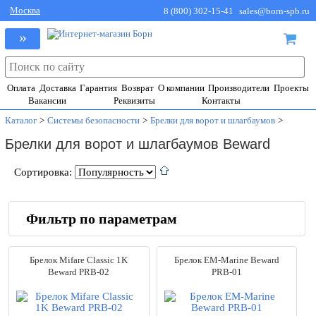
Москва
8 (800) 302-15-41
sales@born-spb.ru
»
Оплата
Доставка
Гарантия
Возврат
О компании
Производители
Проекты
Вакансии
Реквизиты
Контакты
Каталог
>
Системы безопасности
>
Брелки для ворот и шлагбаумов
>
Брелки для ворот и шлагбаумов Beward
Сортировка:
Фильтр по параметрам
Производители
Брелок Mifare Classic 1K
Брелок EM-Marine Beward
ACCORDTEC
(5)
Beward PRB-02
PRB-01
Beward
(2)
CAME
(18)
Dahua
(1)