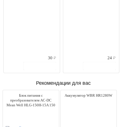
Eldes
(1)
Gate
(1)
Giraffe
(2)
HikVision
(10)
Optimus
(3)
Rosslare
(1)
Smartec
(3)
Vanderbilt
(2)
Бастион
(1)
30
₽
24
₽
Цена
В корзину
В корзину
от
до
0
руб.
66000
руб.
Рекомендации для вас
Выбрано моделей:
50
Блок питания с
Аккумулятор WBR HR1280W
Сбросить
преобразователем AC-DC
Mean Well HLG-150H-15A 150
Вт