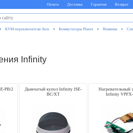
Оплата
Доставка
Гарантия
Возврат
KVM-переключатели Aten
Коммутаторы Planet
Новинки
Спе
ия Infinity
SE-PB/2
Дымчатый купол Infinity ISE-
Нагревательный 
BC/XT
Infinity VPF