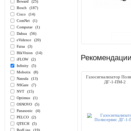
Beward
(25)
Bosch
(187)
Cisco
(14)
ComNet
(1)
Computar
(1)
Dahua
(56)
В ко
eVidence
(20)
Faisa
(3)
HikVision
(14)
Рекомендации
iFLOW
(2)
Infinity
(5)
Mobotix
(8)
Газосигнализатор Пол
Nansda
(13)
ДГ-1-ПМ-2
NSGate
(7)
NVT
(15)
Optimus
(1)
OSNOVO
(5)
Panasonic
(4)
PELCO
(2)
QTECH
(5)
RedLine
(19)