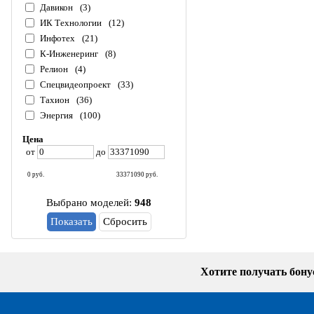
Давикон
(3)
ИК Технологии
(12)
Инфотех
(21)
К-Инженеринг
(8)
Релион
(4)
Спецвидеопроект
(33)
Тахион
(36)
Энергия
(100)
Цена
от
до
0
руб.
33371090
руб.
Выбрано моделей:
948
Сбросить
Хотите получать бон