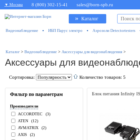
▼ Москва
8 (800) 302-15-41
sales@born-spb.ru
»
Каталог
Видеонаблюдение
ИБП Парус электро
Аэрозоли Detectortesters
Каталог
>
Видеонаблюдение
>
Аксессуары для видеонаблюдения
>
Аксессуары для видеонаблюден
Сортировка:
Количество товаров: 5
Блок питания Infinity I
Фильтр по параметрам
Производители
ACCORDTEC
(3)
ATEN
(12)
AVMATRIX
(2)
AXIS
(2)