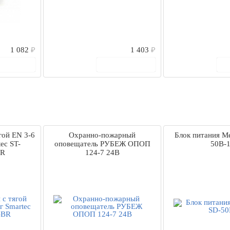
1 082
₽
1 403
₽
 корзину
В корзину
гой EN 3-6
Охранно-пожарный
Блок питания Me
tec ST-
оповещатель РУБЕЖ ОПОП
50B-
BR
124-7 24В