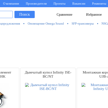
О компании
Производители
Проекты
Вакансии
Реквизиты
Поиск
Сравнение
Избранное
цпредложения
Оповещение Omega Sound
SFP-трансиверы
NSG
элемент
Дымчатый купол Infinity ISE-
Монтажная короб
X-HK
BC/NT
UJB-