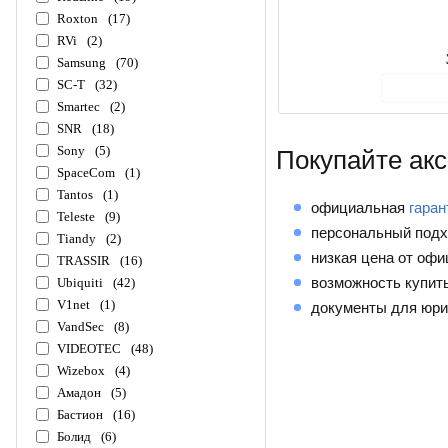
Roxton
(17)
RVi
(2)
Samsung
(70)
SC-T
(32)
В ко
Smartec
(2)
SNR
(18)
Sony
(5)
Покупайте акс
SpaceCom
(1)
Tantos
(1)
официальная
гаран
Teleste
(9)
персональный подх
Tiandy
(2)
низкая цена от офи
TRASSIR
(16)
возможность купить
Ubiquiti
(42)
V1net
(1)
документы для юри
VandSec
(8)
VIDEOTEC
(48)
Wizebox
(4)
Амадон
(5)
Бастион
(16)
Болид
(6)