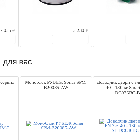
7 055
₽
3 230
₽
рзину
В корзину
В
 для вас
исервис
Моноблок РУБЕЖ Sonar SPM-
Доводчик двери c тя
B20085-AW
40 - 130 кг Smar
DC036BC-