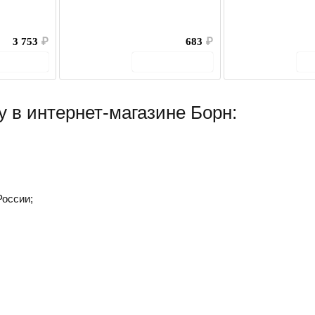
3 753
₽
683
₽
 корзину
В корзину
y в интернет-магазине Борн:
России;