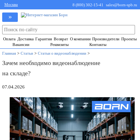
Москва
8 (800) 302-15-41
sales@born-spb.ru
»
Оплата
Доставка
Гарантия
Возврат
О компании
Производители
Проекты
Вакансии
Реквизиты
Контакты
Главная
>
Статьи
>
Статьи о видеонаблюдении
>
Зачем необходимо видеонаблюдение
на складе?
07.04.2026