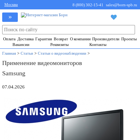
Москва
8 (800) 302-15-41
sales@born-spb.ru
»
Оплата
Доставка
Гарантия
Возврат
О компании
Производители
Проекты
Вакансии
Реквизиты
Контакты
Главная
>
Статьи
>
Статьи о видеонаблюдении
>
Применение видеомониторов
Samsung
07.04.2026