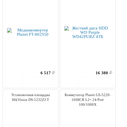
6 517
₽
16 380
₽
В корзину
В корзину
Установочная площадка
Коммутатор Planet GS-5220-
HikVision DS-1232ZJ-T
16S8CR L2+ 24-Port
100/1000X