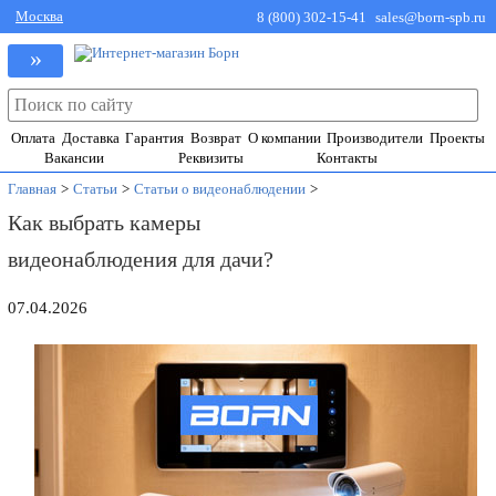
Москва
8 (800) 302-15-41
sales@born-spb.ru
»
Оплата
Доставка
Гарантия
Возврат
О компании
Производители
Проекты
Вакансии
Реквизиты
Контакты
Главная
>
Статьи
>
Статьи о видеонаблюдении
>
Как выбрать камеры
видеонаблюдения для дачи?
07.04.2026