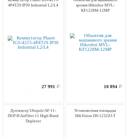
4P4T2S IP30 Industrial L2/L4
зрения Hikrobot MVL-
KF1228M-12MP
27 991
₽
10 894
₽
В корзину
В корзину
Дуплексер Ubiquiti AF-11-
Установочная площадка
DUP-H AirFiber 11 High-Band
HikVision DS-1232ZJ-T
Duplexer