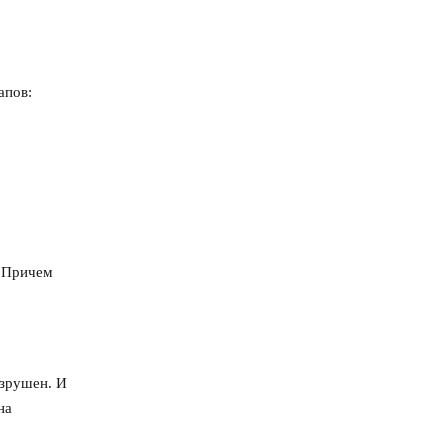
апов:
. Причем
азрушен. И
на