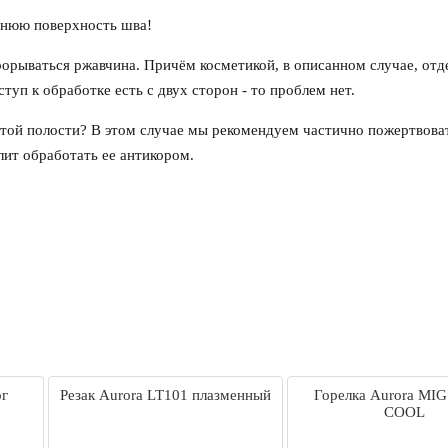
ннюю поверхность шва!
прорываться ржавчина. Причём косметикой, в описанном случае, отд
туп к обработке есть с двух сторон - то проблем нет.
рытой полости? В этом случае мы рекомендуем частично пожертвова
лит обработать ее антикором.
ог
Резак Aurora LT101 плазменный
Горелка Aurora MIG
COOL