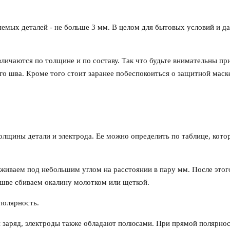
мых деталей - не больше 3 мм. В целом для бытовых условий и д
личаются по толщине и по составу. Так что будьте внимательны пр
го шва. Кроме того стоит заранее побеспокоиться о защитной маск
толщины детали и электрода. Ее можно определить по таблице, кото
рживаем под небольшим углом на расстоянии в пару мм. После этог
 шве сбиваем окалину молотком или щеткой.
полярность.
 заряд, электроды также обладают полюсами. При прямой полярно