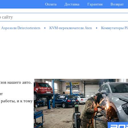
Оплата
Доставка
Гарантия
Возврат
Аэрозоли Detectortesters
KVM-переключатели Aten
Коммутаторы Pl
зов нашего авто.
нт
 работы, и к тому