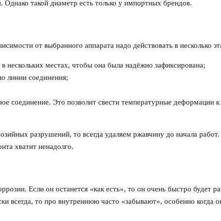
. Однако такой диаметр есть только у импортных брендов.
висимости от выбранного аппарата надо действовать в несколько эт
в нескольких местах, чтобы она была надёжно зафиксирована;
 по линии соединения;
ное соединение. Это позволит свести температурные деформации к
розийных разрушений, то всегда удаляем ржавчину до начала работ
нта хватит ненадолго.
розии. Если он останется «как есть», то он очень быстро будет р
ски всегда, то про внутреннюю часто «забывают», особенно когда о