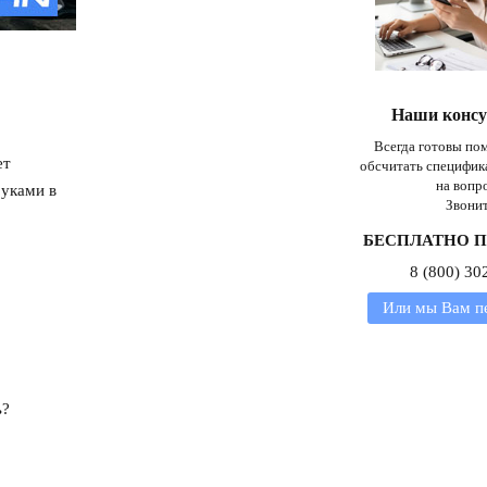
Наши конс
Всегда готовы пом
ет
обсчитать специфик
на вопр
руками в
Звонит
БЕСПЛАТНО П
8 (800) 30
Или мы Вам п
ь?