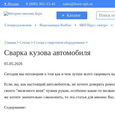
▼ Москва
8 (800) 302-15-41
sales@born-spb.ru
»
Каталог
Спецпредложения
Видеокамеры Redline
ИБП Парус электро
Главная
>
Статьи
>
Статьи о сварочном оборудовании
>
Сварка кузова автомобиля
05.05.2026
Сегодня мы поговорим о том как и чем лучше всего сваривать ку
Если, вы, как настоящий автолюбитель, не хотите доверять ремо
своего "железного коня" чужим рукам, особенно какие-то мелкие
же хотите значительно сэкономить, то эта статья для именно Вас.
Содержание: