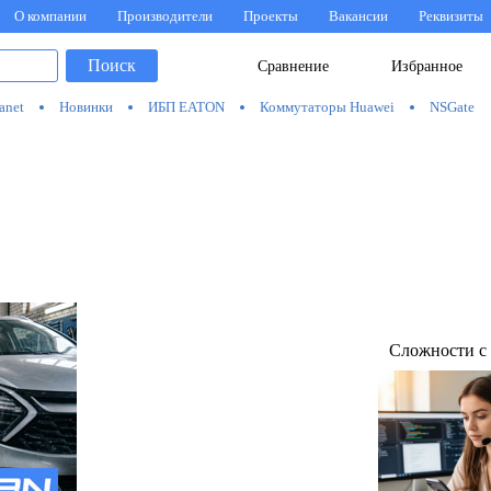
О компании
Производители
Проекты
Вакансии
Реквизиты
Поиск
Сравнение
Избранное
anet
Новинки
ИБП EATON
Коммутаторы Huawei
NSGate
Сложности с