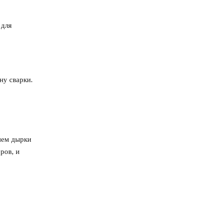
 для
ну сварки.
 нем дырки
ров, и