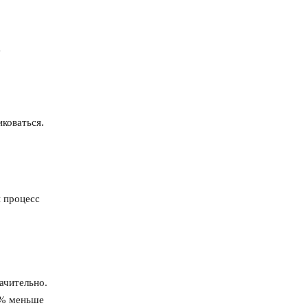
е
коваться.
 процесс
ачительно.
0% меньше