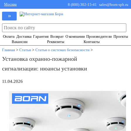
Москва
8 (800) 302-15-41
sales@born-spb.ru
»
Оплата
Доставка
Гарантия
Возврат
О компании
Производители
Проекты
Вакансии
Реквизиты
Контакты
Главная
>
Статьи
>
Статьи о системах безопасности
>
Установка охранно-пожарной
сигнализации: нюансы установки
11.04.2026