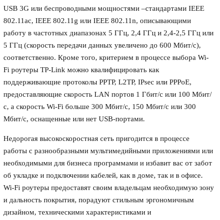
USB 3G или беспроводными мощностями –стандартами IEEE
802.11ac, IEEE 802.11g или IEEE 802.11n, описывающими
работу в частотных диапазонах 5 ГГц, 2,4 ГГц и 2,4-2,5 ГГц или
5 ГГц (скорость передачи данных увеличено до 600 Мбит/с),
соответственно. Кроме того, критерием в процессе выбора Wi-
Fi роутеры TP-Link можно квалифицировать как
поддерживающие протоколы PPTP, L2TP, IPsec или PPPoE,
предоставляющие скорость LAN портов 1 Гбит/с или 100 Мбит/
с, а скорость Wi-Fi больше 300 Мбит/с, 150 Мбит/с или 300
Мбит/с, оснащенные или нет USB-портами.
Недорогая высокоскоростная сеть пригодится в процессе
работы с разнообразными мультимедийными приложениями или
необходимыми для бизнеса программами и избавит вас от забот
об укладке и подключении кабелей, как в доме, так и в офисе.
Wi-Fi роутеры предоставят своим владельцам необходимую зону
и дальность покрытия, порадуют стильным эргономичным
дизайном, техническими характеристиками и