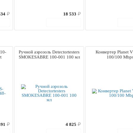
634
₽
18 533
₽
ину
В корзину
В 
10-
Ручной аэрозоль Detectortesters
Конвертер Planet 
t
SMOKESABRE 100-001 100 мл
100/100 Mbp
391
₽
4 825
₽
ину
В корзину
В 