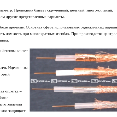
 диаметр. Проводник бывает скрученный, цельный, многожильный,
чем другие представленные варианты.
боле прочные. Основная сфера использования одножильных вариан
ить ломкость при многократных изгибах. При производстве центра
иния.
ействиям влияет
илен. Идеальным
оторый
я оплетка –
более
изготовлении
дежно защищает