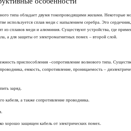
руктивные особенности
нного типа обладает двумя токопроводящими жилами. Некоторые м
е используется сплав меди с напылением серебра. Это сердечник
ят из сплавов меди и алюминия. Существуют устройства, где приме
а, а для защиты от электромагнитных помех – второй слой.
ежность приспособления –сопротивление волнового типа. Существ
 проводника, емкость, сопротивление, проницаемость – диэлектриче
пить заряд.
го кабеля, а также сопротивление проводника.
я.
ько хорошо защищен кабель от электрических помех.