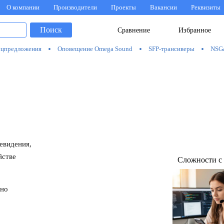
О компании
Производители
Проекты
Вакансии
Реквизиты
Поиск
Сравнение
Избранное
цпредложения
Оповещение Omega Sound
SFP-трансиверы
NSG
евидения,
йстве
Сложности с
вно