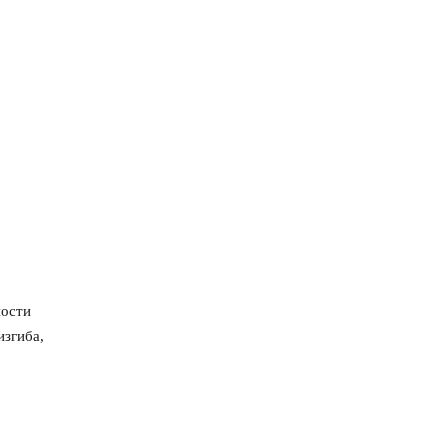
ности
изгиба,