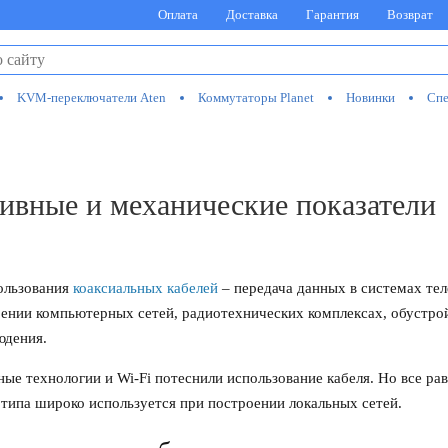
Оплата
Доставка
Гарантия
Возврат
KVM-переключатели Aten
Коммутаторы Planet
Новинки
Спе
тивные и механические показатели
ользования
коаксиальных кабелей
– передача данных в системах тел
ении компьютерных сетей, радиотехнических комплексах, обустро
юдения.
ые технологии и Wi-Fi потеснили использование кабеля. Но все ра
типа широко используется при построении локальных сетей.