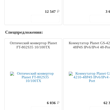
12 547
₽
3 
В корзину
В корз
Спецпредложения:
Оптический конвертор Planet
Коммутатор Planet GS-42
FT-802S35 10/100TX
48P4S IPv6/IPv4 48-Por
6 036
₽
62 
В корзину
В корз