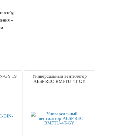
пособу,
ления –
ым
N-GY 19
Универсальный вентилятор
AESP REC-RMFTU-4T-GY