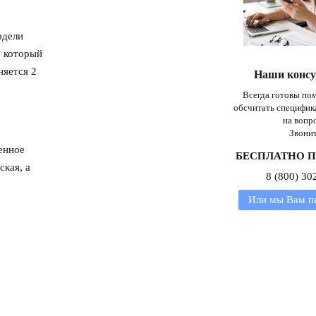
одели
, который
няется 2
Наши конс
Всегда готовы пом
обсчитать специфик
на вопр
Звонит
енное
БЕСПЛАТНО П
ская, а
8 (800) 30
Или мы Вам п