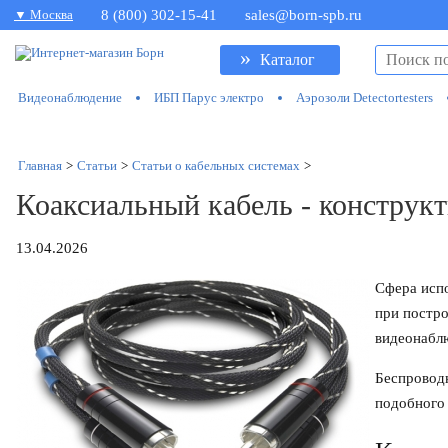
▼ Москва
8 (800) 302-15-41
sales@born-spb.ru
»
Каталог
Видеонаблюдение
ИБП Парус электро
Аэрозоли Detectortesters
Главная
>
Статьи
>
Статьи о кабельных системах
>
Коаксиальный кабель - конструк
13.04.2026
Сфера исп
при постро
видеонабл
Беспроводн
подобного 