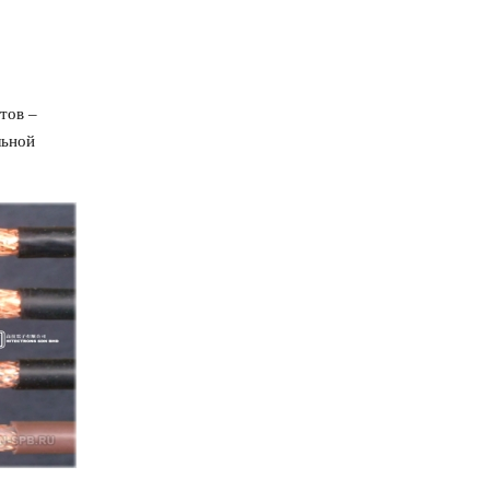
тов –
льной