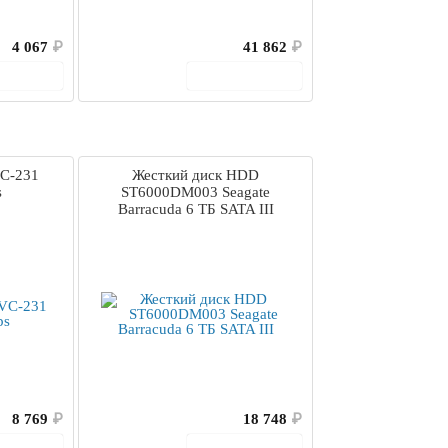
4 067
₽
41 862
₽
корзину
В корзину
VC-231
Жесткий диск HDD
s
ST6000DM003 Seagate
Barracuda 6 ТБ SATA III
8 769
₽
18 748
₽
корзину
В корзину